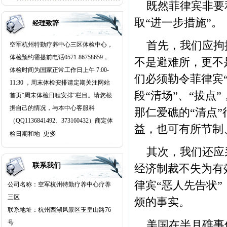
既然菲律宾非要
子湖畔仅百步之遥。杭州海军疗
取“进一步措施”。
养院体检中心院内环境恬静幽
经理致辞
雅、绿树成荫、亭台楼阁、荷塘
首先，我们应拘
空军杭州特勤疗养中心三区体检中心，
曲桥、是园林式的疗养、体检、
体检预约需提前电话0571-86758659，
培训、度假胜地。 院内气势开
不是避难所，更不
体检时间为国家正常工作日上午 7:00-
阔，曲径通幽，亭台楼阁，绿树
们必须勒令菲律宾
11:30 ，周末体检安排请定期关注网站
成萌，鸟语花香，空气清新，信
段“清场”、“拔点
首页“周末体检日程安排”栏目。请您根
步走去，可亲临“苏堤春晓”、“花
据自己的情况，与本中心客服科
港观鱼”、“玉皇飞云”、“雷峰夕
那仁爱礁的“清点
（QQ1136841492、373160432）商定体
照”、柳浪闻莺”等西湖十景，以
益，也可有所节制
更多
检日期和地
及著名的西湖南线南山路街景。
登临顶楼平台与雷峰塔遥相呼
其次，我们还应
应。杭州空军疗养院三区体检中
联系我们
经济制裁不失为有
心附近有游1、游2、游3、游4、
律宾“恶人先告状
公司名称：空军杭州特勤疗养中心疗养
游5、和K4路、38路、809路公交
三区
车，出游极为方便。 配有大型餐
烦的事实。
联系地址：杭州西湖风景区玉皇山路76
厅、多功能厅、会务中心、商务
号
美国在半月礁事件
中心、娱乐中心、健身中心、足