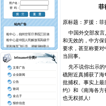
用户名：
菲
密 码：
杭州海军疗养院始建于1953年，
现在更名为空军杭州特勤疗养中
原标题：罗援：菲
心三区，杭州海军疗养院体检中
站内广告
心也叫空军杭州特勤疗养三区体
中国外交部发言
检中心，杭州空军疗养院三区体
检中心是中国人民解放军高级干
和无效的，中方保
部和海军飞行员、潜艇等特勤人
要求，甚至称要对
员的疗养康复及体检鉴定中心，
当回事。
杭州空军疗养院三区体检中心可
leftname#分类#
承接健康体检、团体疗养、旅游
先不说你出示的
文章广告
住宿和各类商务会议集预防、医
礁附近真捕获了海
疗、康复、保健于一体，有雄厚
企业新闻
的医疗技术力量和先进的检查治
批捕权。事实上最
公告
疗设备，十分适合沿海城市人群
致词
约》和《南海各方
的健康体检，在江浙沪三地享有
金点子
也无权抓人!
很高的声誉，杭州空军疗养院三
报价信息
区体检中心依玉皇山麓而筑距西