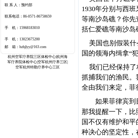
联 系 人：预约部
浴、美容、棋牌、露天茶吧、图
1930年分别与
书室、阅览室等，是您商务旅
联系电话：86-0571-86758659
等南沙岛礁？你先
游、休闲旅游、疗养的最佳选
手 机：15968183010
括仁爱礁等南沙岛
择。
手 机：13023675200
美国也别假装什
邮 箱：hzhjlyy@163.com
国的领海内缉拿“
杭州空军疗养院三区体检中心|杭州海
军疗养院体检中心|空军杭州疗养三区|
我们已经保持了
空军杭州特勤疗养中心三区
抓捕我们的渔民。
全由我们来定，菲
如果菲律宾到目前
那我提醒一下，比
国不仅有维护和平
种决心的坚定性，